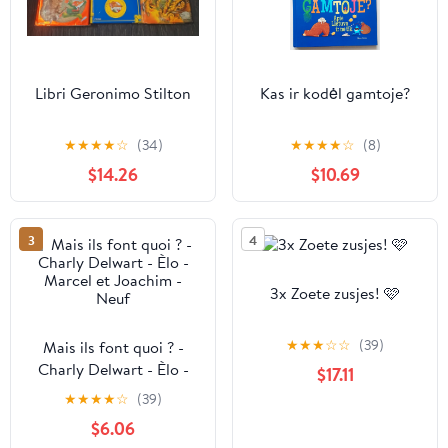
Libri Geronimo Stilton
Kas ir kodėl gamtoje?
★
★
★
★
☆
(34)
★
★
★
★
☆
(8)
$14.26
$10.69
3
4
3x Zoete zusjes! 🩷
★
★
★
☆
☆
(39)
Mais ils font quoi ? -
Charly Delwart - Èlo -
$17.11
Marcel et Joachim -
★
★
★
★
☆
(39)
Neuf
$6.06